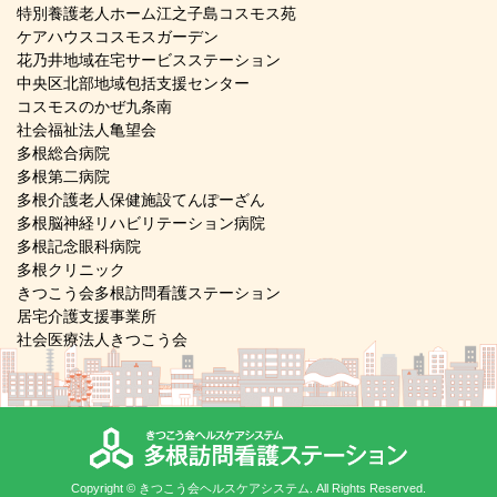
特別養護老人ホーム江之子島コスモス苑
ケアハウスコスモスガーデン
花乃井地域在宅サービスステーション
中央区北部地域包括支援センター
コスモスのかぜ九条南
社会福祉法人亀望会
多根総合病院
多根第二病院
多根介護老人保健施設てんぽーざん
多根脳神経リハビリテーション病院
多根記念眼科病院
多根クリニック
きつこう会多根訪問看護ステーション
居宅介護支援事業所
社会医療法人きつこう会
Copyright © きつこう会ヘルスケアシステム. All Rights Reserved.